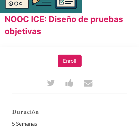
NOOC ICE: Diseño de pruebas
objetivas
Enroll
Tweet
Post
Email
that
a
someone
you've
Facebook
to
Duración
enrolled
message
say
5 Semanas
in
to
you've