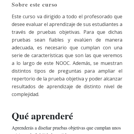
Sobre este curso
this
say
enrolled
Este curso va dirigido a todo el profesorado que
course
you've
in
desee evaluar el aprendizaje de sus estudiantes a
enrolled
this
través de pruebas objetivas. Para que dichas
pruebas sean fiables y evalúen de manera
in
course
adecuada, es necesario que cumplan con una
serie de características que son las que veremos
this
a lo largo de este NOOC. Además, se muestran
course
distintos tipos de preguntas para ampliar el
repertorio de la prueba objetiva y poder alcanzar
resultados de aprendizaje de distinto nivel de
complejidad.
Qué aprenderé
Aprenderás a diseñar pruebas objetivas que cumplan unos