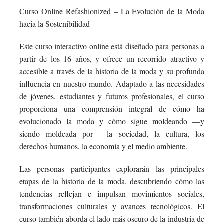
enrolled
message
say
Curso Online Refashionized – La Evolución de la Moda
in
to
you've
hacia la Sostenibilidad
this
say
enrolled
Este curso interactivo online está diseñado para personas a
partir de los 16 años, y ofrece un recorrido atractivo y
course
you've
in
accesible a través de la historia de la moda y su profunda
influencia en nuestro mundo. Adaptado a las necesidades
enrolled
this
de jóvenes, estudiantes y futuros profesionales, el curso
in
course
proporciona una comprensión integral de cómo ha
evolucionado la moda y cómo sigue moldeando —y
this
siendo moldeada por— la sociedad, la cultura, los
derechos humanos, la economía y el medio ambiente.
course
Las personas participantes explorarán las principales
etapas de la historia de la moda, descubriendo cómo las
tendencias reflejan e impulsan movimientos sociales,
transformaciones culturales y avances tecnológicos. El
curso también aborda el lado más oscuro de la industria de