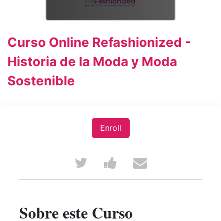
Curso Online Refashionized -
Historia de la Moda y Moda
Sostenible
Enroll
Tweet
Post
Email
that
a
someone
you've
Facebook
to
Sobre este Curso