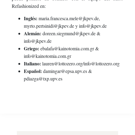
Refashionized en:
Inglés:
maria.francesca.mele@jkpev.de,
myrto.pertsinidi@jkpev.de y info@jkpev.de
Alemán:
doreen.siegmund@jkpev.de &
info@jkpev.de
Griego:
ebalafa@kainotomia.com.gr &
info@kainotomia.com.gr
Italiano:
lauren@lottozero.org/info@lottozero.org
Español:
damingar@epsa.upv.es &
pdiazga@txp.upv.es