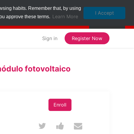
owsing habits. Remember that, by using
I Accept
Learn More
 you approve these terms.
Sign in
Register Now
 módulo fotovoltaico
Enroll
Tweet
Post
Email