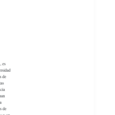
, es
ersidad
s de
tas
ncia
han
a
s de
es y on-