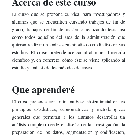
Acerca de este curso
this
say
enrolled
El curso que se propone es ideal para investigadores y
course
you've
in
alumnos que se encuentren cursando trabajos de fin de
enrolled
this
grado, trabajos de fin de máster o realizando tesis, así
como todos aquellos del área de la administración que
in
course
quieran realizar un análisis cuantitativo o cualitativo en sus
estudios. El curso pretende acercar al alumno al método
this
científico y, en concreto, cómo éste se viene aplicando al
course
estudio y análisis de los métodos de casos.
Que aprenderé
El curso pretende construir una base básica-inicial en los
principios estadísticos, econométricos y metodológicos
generales que permitan a los alumnos desarrollar un
análisis completo desde el diseño de la investigación, la
preparación de los datos, segmentación y codificación,