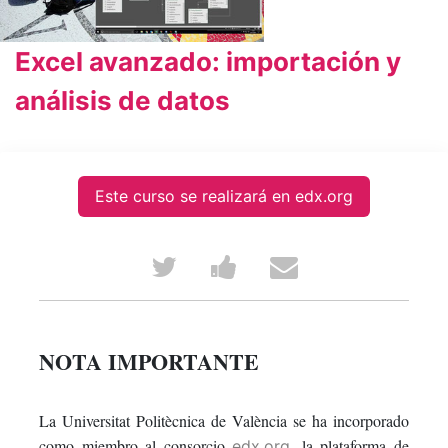
Excel avanzado: importación y
análisis de datos
Este curso se realizará en edx.org
Tweet
Post
Email
that
a
someone
you've
Facebook
to
NOTA IMPORTANTE
enrolled
message
say
La Universitat Politècnica de València se ha incorporado
in
to
you've
como miembro al consorcio
, la plataforma de
edx.org