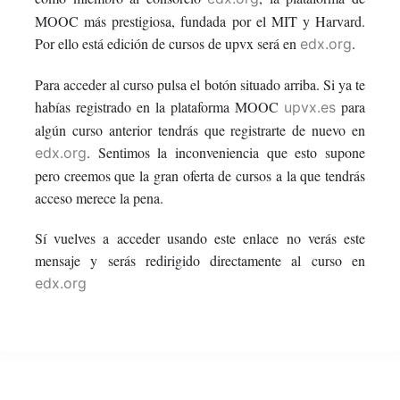
this
say
enrolled
MOOC más prestigiosa, fundada por el MIT y Harvard.
Por ello está edición de cursos de upvx será en
.
edx.org
course
you've
in
Para acceder al curso pulsa el botón situado arriba. Si ya te
enrolled
this
habías registrado en la plataforma MOOC
para
upvx.es
algún curso anterior tendrás que registrarte de nuevo en
in
course
. Sentimos la inconveniencia que esto supone
edx.org
this
pero creemos que la gran oferta de cursos a la que tendrás
acceso merece la pena.
course
Sí vuelves a acceder usando este enlace no verás este
mensaje y serás redirigido directamente al curso en
edx.org