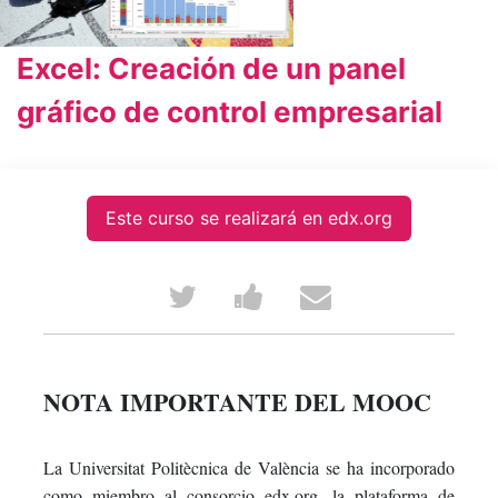
Excel: Creación de un panel
gráfico de control empresarial
Este curso se realizará en edx.org
Tweet
Post
Email
that
a
someone
you've
Facebook
to
NOTA IMPORTANTE DEL MOOC
enrolled
message
say
La Universitat Politècnica de València se ha incorporado
in
to
you've
como miembro al consorcio edx.org, la plataforma de