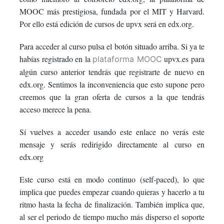
this
say
enrolled
MOOC más prestigiosa, fundada por el MIT y Harvard.
Por ello está edición de cursos de upvx será en edx.org.
course
you've
in
Para acceder al curso pulsa el botón situado arriba. Si ya te
enrolled
this
habías registrado en la
upvx.es para
plataforma MOOC
algún curso anterior tendrás que registrarte de nuevo en
in
course
edx.org. Sentimos la inconveniencia que esto supone pero
this
creemos que la gran oferta de cursos a la que tendrás
acceso merece la pena.
course
Sí vuelves a acceder usando este enlace no verás este
mensaje y serás redirigido directamente al curso en
edx.org
Este curso está en modo continuo (self-paced), lo que
implica que puedes empezar cuando quieras y hacerlo a tu
ritmo hasta la fecha de finalización. También implica que,
al ser el periodo de tiempo mucho más disperso el soporte