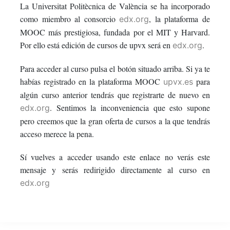
La Universitat Politècnica de València se ha incorporado
in
to
you've
como miembro al consorcio
, la plataforma de
edx.org
this
say
enrolled
MOOC más prestigiosa, fundada por el MIT y Harvard.
Por ello está edición de cursos de upvx será en
.
edx.org
course
you've
in
Para acceder al curso pulsa el botón situado arriba. Si ya te
enrolled
this
habías registrado en la plataforma MOOC
para
upvx.es
algún curso anterior tendrás que registrarte de nuevo en
in
course
. Sentimos la inconveniencia que esto supone
edx.org
this
pero creemos que la gran oferta de cursos a la que tendrás
acceso merece la pena.
course
Sí vuelves a acceder usando este enlace no verás este
mensaje y serás redirigido directamente al curso en
edx.org