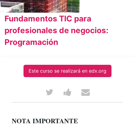
Fundamentos TIC para
profesionales de negocios:
Programación
Este curso se realizará en edx.org
Tweet
Post
Email
that
a
someone
you've
Facebook
to
NOTA IMPORTANTE
enrolled
message
say