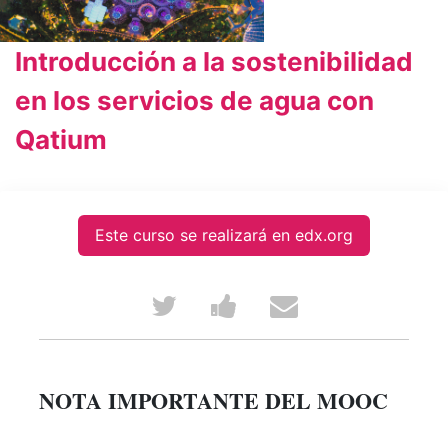
Introducción a la sostenibilidad
en los servicios de agua con
Qatium
Este curso se realizará en edx.org
Tweet
Post
Email
that
a
someone
you've
Facebook
to
NOTA IMPORTANTE DEL MOOC
enrolled
message
say