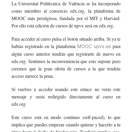
La Universitat Politècnica de València se ha incorporado
in
to
you've
como miembro al consorcio edx.org, la plataforma de
this
say
enrolled
MOOC más prestigiosa, fundada por el MIT y Harvard.
Por ello está edición de cursos de upvx será en edx.org.
course
you've
in
Para acceder al curso pulsa el botón situado arriba. Si ya te
enrolled
this
habías registrado en la plataforma
para
MOOC upvx.es
algún curso anterior tendrás que registrarte de nuevo en
in
course
edx.org. Sentimos la inconveniencia que esto supone pero
this
creemos que la gran oferta de cursos a la que tendrás
acceso merece la pena.
course
Sí vuelves a acceder usando este enlace no verás este
mensaje y serás redirigido directamente al curso en
edx.org
Este curso está en modo continuo (self-paced), lo que
implica que puedes empezar cuando quieras y hacerlo a tu
ritmo hasta la fecha de finalización. También implica que,