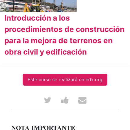
Introducción a los
procedimientos de construcción
para la mejora de terrenos en
obra civil y edificación
Este curso se realizará en edx.org
Tweet
Post
Email
that
a
someone
you've
Facebook
to
NOTA IMPORTANTE