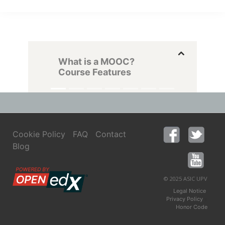
What is a MOOC?
Course Features
Cookie Policy
FAQ
Contact
Blog
© 2025 ASIC UPV
,
Legal Notice
y
Privacy Policy
Honor Code