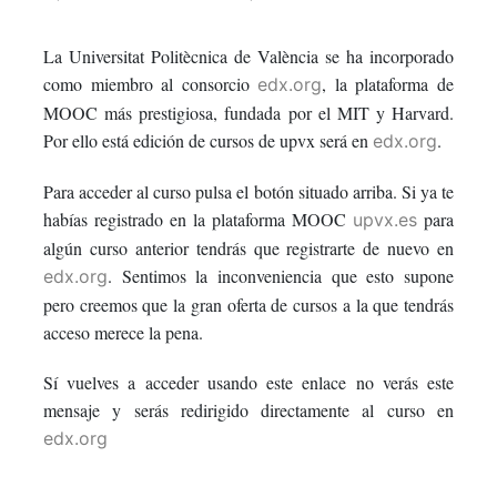
enrolled
message
say
La Universitat Politècnica de València se ha incorporado
in
to
you've
como miembro al consorcio
, la plataforma de
edx.org
this
say
enrolled
MOOC más prestigiosa, fundada por el MIT y Harvard.
Por ello está edición de cursos de upvx será en
.
edx.org
course
you've
in
Para acceder al curso pulsa el botón situado arriba. Si ya te
enrolled
this
habías registrado en la plataforma MOOC
para
upvx.es
algún curso anterior tendrás que registrarte de nuevo en
in
course
. Sentimos la inconveniencia que esto supone
edx.org
this
pero creemos que la gran oferta de cursos a la que tendrás
acceso merece la pena.
course
Sí vuelves a acceder usando este enlace no verás este
mensaje y serás redirigido directamente al curso en
edx.org