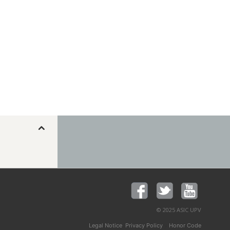
© 2025 ASIC UPV
,
y
Legal Notice
Privacy Policy
Honor Code