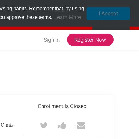
owsing habits. Remember that, by using
I Accept
Learn More
 you approve these terms.
Sign in
Register Now
Enrollment is Closed
Tweet
Post
Email
OC más
that
a
someone