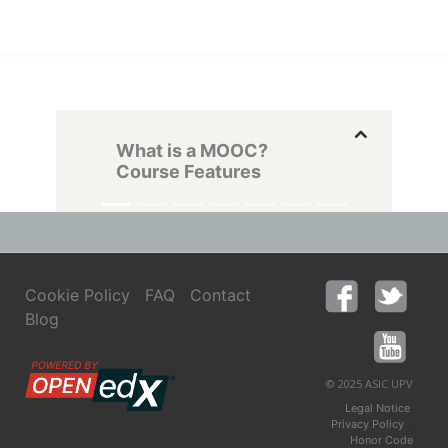
What is a MOOC?
Course Features
Cookie Policy
FAQ
Contact
Blog
© 2025 ASIC UPV
,
Legal Notice
y
Privacy Policy
Honor Code