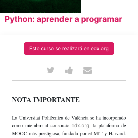
Python: aprender a programar
Este curso se realizará en edx.org
Tweet
Post
Email
that
a
someone
you've
Facebook
to
NOTA IMPORTANTE
enrolled
message
say
La Universitat Politècnica de València se ha incorporado
in
to
you've
como miembro al consorcio
, la plataforma de
edx.org
this
say
enrolled
MOOC más prestigiosa, fundada por el MIT y Harvard.