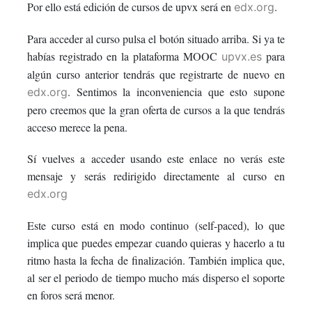
Por ello está edición de cursos de upvx será en
.
edx.org
course
you've
in
Para acceder al curso pulsa el botón situado arriba. Si ya te
enrolled
this
habías registrado en la plataforma MOOC
para
upvx.es
algún curso anterior tendrás que registrarte de nuevo en
in
course
. Sentimos la inconveniencia que esto supone
edx.org
this
pero creemos que la gran oferta de cursos a la que tendrás
acceso merece la pena.
course
Sí vuelves a acceder usando este enlace no verás este
mensaje y serás redirigido directamente al curso en
edx.org
Este curso está en modo continuo (self-paced), lo que
implica que puedes empezar cuando quieras y hacerlo a tu
ritmo hasta la fecha de finalización. También implica que,
al ser el periodo de tiempo mucho más disperso el soporte
en foros será menor.