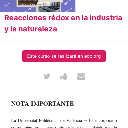
Reacciones rédox en la industria
y la naturaleza
Este curso se realizará en edx.org
Tweet
Post
Email
that
a
someone
you've
Facebook
to
NOTA IMPORTANTE
enrolled
message
say
La Universitat Politècnica de València se ha incorporado
in
to
you've
como miembro al consorcio
, la plataforma de
edx.org