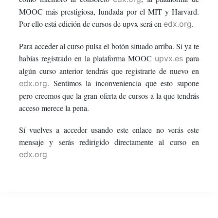
this
say
enrolled
MOOC más prestigiosa, fundada por el MIT y Harvard.
Por ello está edición de cursos de upvx será en
.
edx.org
course
you've
in
Para acceder al curso pulsa el botón situado arriba. Si ya te
enrolled
this
habías registrado en la plataforma MOOC
para
upvx.es
algún curso anterior tendrás que registrarte de nuevo en
in
course
. Sentimos la inconveniencia que esto supone
edx.org
this
pero creemos que la gran oferta de cursos a la que tendrás
acceso merece la pena.
course
Sí vuelves a acceder usando este enlace no verás este
mensaje y serás redirigido directamente al curso en
edx.org