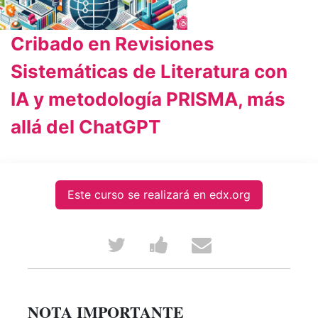
Cribado en Revisiones
Sistemáticas de Literatura con
IA y metodología PRISMA, más
allá del ChatGPT
Este curso se realizará en edx.org
Tweet
Post
Email
that
a
someone
you've
Facebook
to
NOTA IMPORTANTE