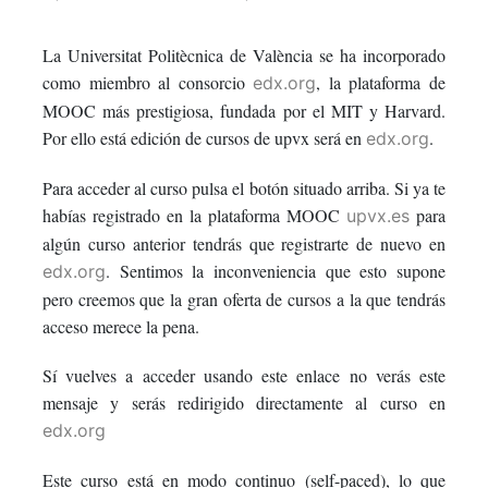
enrolled
message
say
La Universitat Politècnica de València se ha incorporado
in
to
you've
como miembro al consorcio
, la plataforma de
edx.org
this
say
enrolled
MOOC más prestigiosa, fundada por el MIT y Harvard.
Por ello está edición de cursos de upvx será en
.
edx.org
course
you've
in
Para acceder al curso pulsa el botón situado arriba. Si ya te
enrolled
this
habías registrado en la plataforma MOOC
para
upvx.es
algún curso anterior tendrás que registrarte de nuevo en
in
course
. Sentimos la inconveniencia que esto supone
edx.org
this
pero creemos que la gran oferta de cursos a la que tendrás
acceso merece la pena.
course
Sí vuelves a acceder usando este enlace no verás este
mensaje y serás redirigido directamente al curso en
edx.org
Este curso está en modo continuo (self-paced), lo que