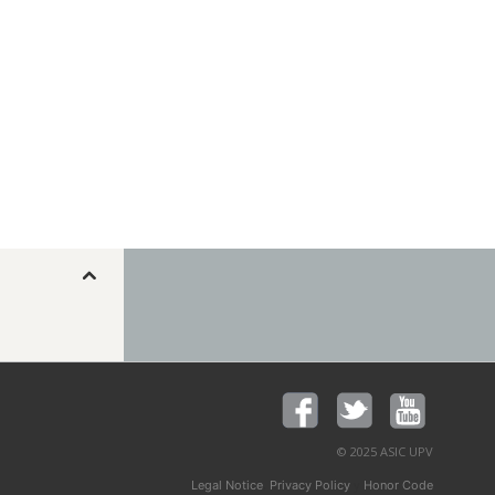
© 2025 ASIC UPV
,
y
Legal Notice
Privacy Policy
Honor Code