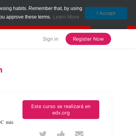
owsing habits. Remember that, by using
I Accept
Learn More
 you approve these terms.
Sign in
Register Now
n
Este curso se realizará en
edx.org
OC más
Tweet
Post
Email