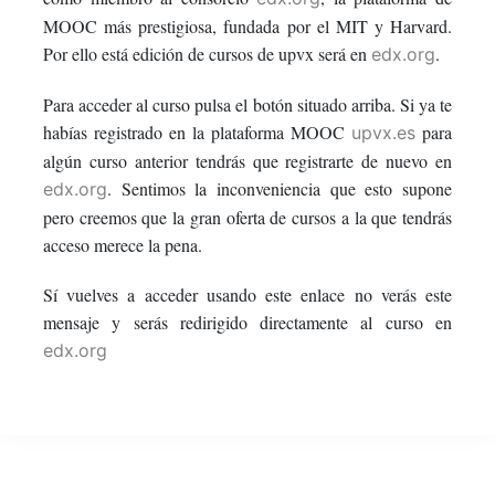
this
say
enrolled
MOOC más prestigiosa, fundada por el MIT y Harvard.
Por ello está edición de cursos de upvx será en
.
edx.org
course
you've
in
Para acceder al curso pulsa el botón situado arriba. Si ya te
enrolled
this
habías registrado en la plataforma MOOC
para
upvx.es
algún curso anterior tendrás que registrarte de nuevo en
in
course
. Sentimos la inconveniencia que esto supone
edx.org
this
pero creemos que la gran oferta de cursos a la que tendrás
acceso merece la pena.
course
Sí vuelves a acceder usando este enlace no verás este
mensaje y serás redirigido directamente al curso en
edx.org