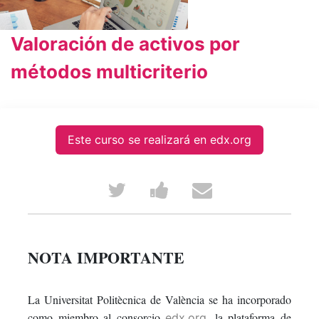
Valoración de activos por
métodos multicriterio
Este curso se realizará en edx.org
Tweet
Post
Email
that
a
someone
you've
Facebook
to
NOTA IMPORTANTE
enrolled
message
say
La Universitat Politècnica de València se ha incorporado
in
to
you've
como miembro al consorcio
, la plataforma de
edx.org