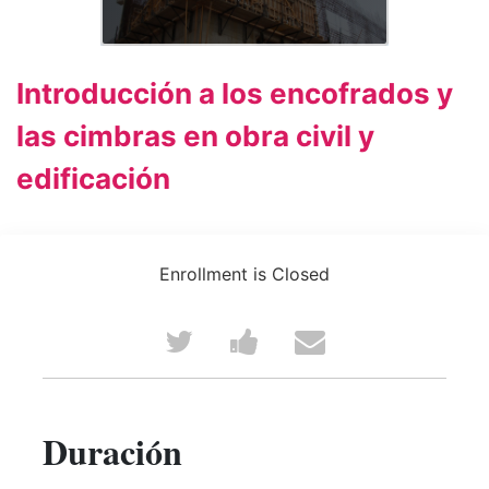
Introducción a los encofrados y
las cimbras en obra civil y
edificación
Enrollment is Closed
Tweet
Post
Email
that
a
someone
you've
Facebook
to
Duración
enrolled
message
say