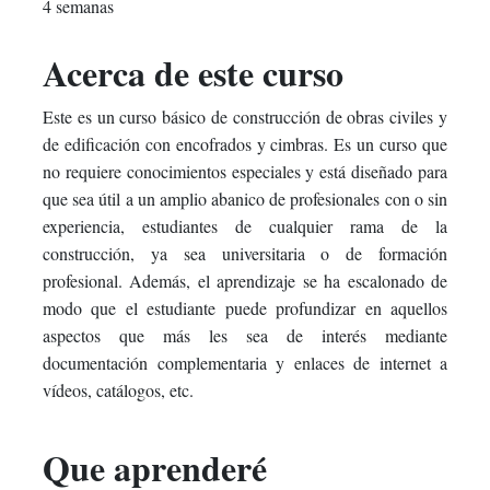
4 semanas
in
to
you've
Acerca de este curso
this
say
enrolled
Este es un curso básico de construcción de obras civiles y
course
you've
in
de edificación con encofrados y cimbras. Es un curso que
enrolled
this
no requiere conocimientos especiales y está diseñado para
que sea útil a un amplio abanico de profesionales con o sin
in
course
experiencia, estudiantes de cualquier rama de la
construcción, ya sea universitaria o de formación
this
profesional. Además, el aprendizaje se ha escalonado de
course
modo que el estudiante puede profundizar en aquellos
aspectos que más les sea de interés mediante
documentación complementaria y enlaces de internet a
vídeos, catálogos, etc.
Que aprenderé