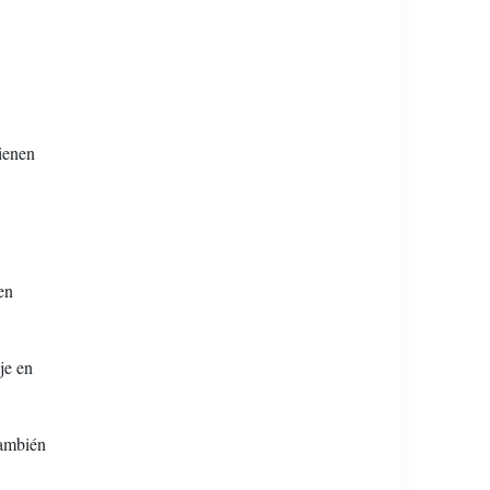
tienen
en
je en
También