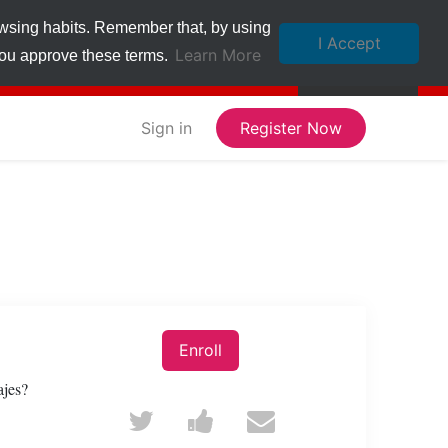
owsing habits. Remember that, by using
I Accept
Learn More
 you approve these terms.
Sign in
Register Now
Enroll
ajes?
Tweet
Post
Email